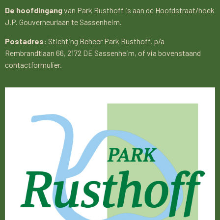
De hoofdingang
van Park Rusthoff is aan de Hoofdstraat/hoek
J.P. Gouverneurlaan te Sassenheim.
Postadres:
Stichting Beheer Park Rusthoff, p/a
Rembrandtlaan 66, 2172 DE Sassenheim, of via bovenstaand
contactformulier.