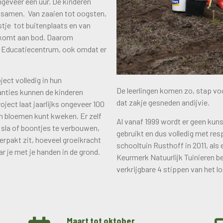
ngeveer een uur. De kinderen
l samen. Van zaaien tot oogsten,
stje tot buitenplaats en van
es komt aan bod. Daarom
eu Educatiecentrum, ook omdat er
ject volledig in hun
De leerlingen komen zo, stap voor
anties kunnen de kinderen
dat zakje gesneden andijvie.
oject laat jaarlijks ongeveer 100
en bloemen kunt kweken. Er zelf
Al vanaf 1999 wordt er geen k
 sla of boontjes te verbouwen,
gebruikt en dus volledig met res
erpakt zit, hoeveel groeikracht
schooltuin Rusthoff in 2011, als
r je met je handen in de grond.
Keurmerk Natuurlijk Tuinieren b
verkrijgbare 4 stippen van het 
Maart tot oktober