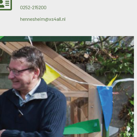
0252-215200
hennesheim@xs4all.nl