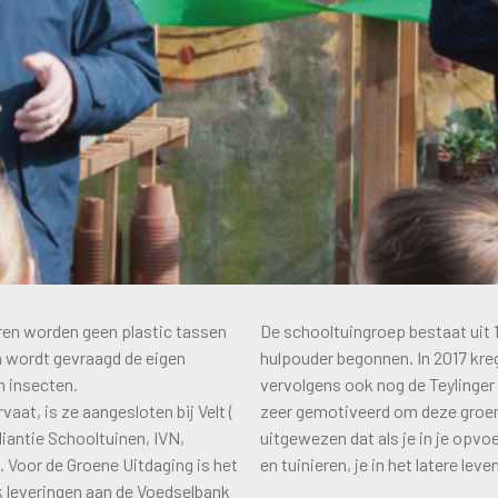
eren worden geen plastic tassen
De schooltuingroep bestaat uit 1
n wordt gevraagd de eigen
hulpouder begonnen. In 2017 krege
n insecten.
vervolgens ook nog de Teylinger 
aat, is ze aangesloten bij Velt (
zeer gemotiveerd om deze groen
liantie Schooltuinen, IVN,
uitgewezen dat als je in je opv
 Voor de Groene Uitdaging is het
en tuinieren, je in het latere lev
ook leveringen aan de Voedselbank