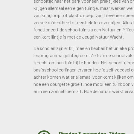
schooltijd naar het park voor een praktijkles van o
krijgen allemaal een eigen tuintje, maar werken we
van kringloop tot plastic soep, van Lieveheersbee
verse kruidenthee tot een hele les over bijen. All
functioneert de schooltuin als een Natuur en Mili
een kort lijntje is met de Jeugd Natuur Wacht.
De scholen zijn er blij mee en hebben het unieke pro
lesprogramma geïntegreerd. Zelfs in de schoolvak
terecht om hun tuin bij te houden. Het schooltuinpr
basisschoolleerlingen ervaren hoe je zelf voedsel 
achter komen wat er allemaal voor komt kijken om
hoe een courgette groeit, hoe mooi een tuinboon v
er in een zonnebloem zit. Hoe de natuur werkt ervaa
Dinsdag & woensdag. Tijdens