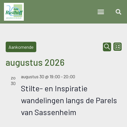
Ev
Even
Zoeken
Aankomende
Lijst
Selecteer
we
Zoeke
een
augustus 2026
datum.
na
en
augustus 30 @ 19:00
-
20:00
weerg
zo
30
Stilte- en Inspiratie
naviga
wandelingen langs de Parels
van Sassenheim