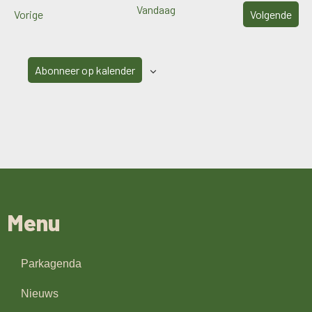
Vandaag
Evenementen
Eve
Vorige
Volgende
Abonneer op kalender
Menu
Parkagenda
Nieuws