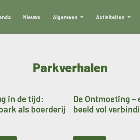
enda
Nieuws
Algemeen
Activiteiten
Parkverhalen
g in de tijd:
De Ontmoeting – 
park als boerderij
beeld vol verbind