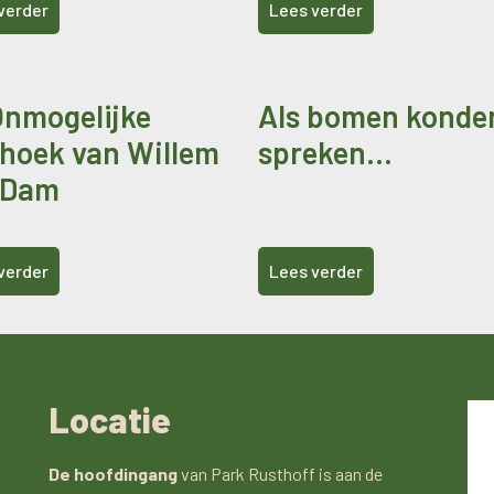
verder
Lees verder
Onmogelijke
Als bomen konde
ehoek van Willem
spreken…
 Dam
verder
Lees verder
Locatie
De hoofdingang
van Park Rusthoff is aan de