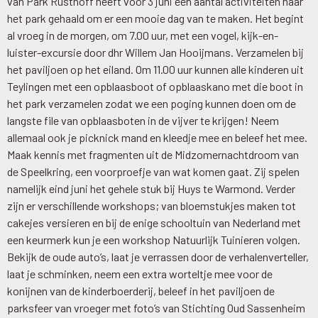
van Park Rusthoff heeft voor 3 juni een aantal activiteiten naar
het park gehaald om er een mooie dag van te maken. Het begint
al vroeg in de morgen, om 7.00 uur, met een vogel, kijk-en-
luister-excursie door dhr Willem Jan Hooijmans. Verzamelen bij
het paviljoen op het eiland. Om 11.00 uur kunnen alle kinderen uit
Teylingen met een opblaasboot of opblaaskano met die boot in
het park verzamelen zodat we een poging kunnen doen om de
langste file van opblaasboten in de vijver te krijgen! Neem
allemaal ook je picknick mand en kleedje mee en beleef het mee.
Maak kennis met fragmenten uit de Midzomernachtdroom van
de Speelkring, een voorproefje van wat komen gaat. Zij spelen
namelijk eind juni het gehele stuk bij Huys te Warmond. Verder
zijn er verschillende workshops; van bloemstukjes maken tot
cakejes versieren en bij de enige schooltuin van Nederland met
een keurmerk kun je een workshop Natuurlijk Tuinieren volgen.
Bekijk de oude auto’s, laat je verrassen door de verhalenverteller,
laat je schminken, neem een extra worteltje mee voor de
konijnen van de kinderboerderij, beleef in het paviljoen de
parksfeer van vroeger met foto’s van Stichting Oud Sassenheim