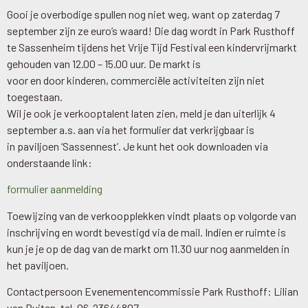
Gooi je overbodige spullen nog niet weg, want op zaterdag 7
september zijn ze euro’s waard! Die dag wordt in Park Rusthoff
te Sassenheim tijdens het Vrije Tijd Festival een kindervrijmarkt
gehouden van 12.00 – 15.00 uur. De markt is
voor en door kinderen, commerciële activiteiten zijn niet
toegestaan.
Wil je ook je verkooptalent laten zien, meld je dan uiterlijk 4
september a.s. aan via het formulier dat verkrijgbaar is
in paviljoen ‘Sassennest’. Je kunt het ook downloaden via
onderstaande link:
formulier aanmelding
Toewijzing van de verkoopplekken vindt plaats op volgorde van
inschrijving en wordt bevestigd via de mail. Indien er ruimte is
kun je je op de dag van de markt om 11.30 uur nog aanmelden in
het paviljoen.
Contactpersoon Evenementencommissie Park Rusthoff: Lilian
van Ruiten, tel. 06-23644807