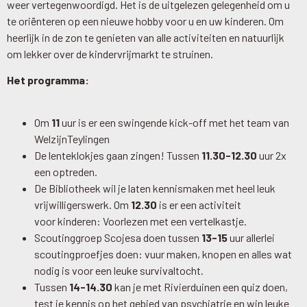
weer vertegenwoordigd. Het is de uitgelezen gelegenheid om u
te oriënteren op een nieuwe hobby voor u en uw kinderen. Om
heerlijk in de zon te genieten van alle activiteiten en natuurlijk
om lekker over de kindervrijmarkt te struinen.
Het programma:
Om
11
uur is er een swingende kick-off met het team van
WelzijnTeylingen
De lenteklokjes gaan zingen! Tussen
11.30-12.30
uur 2x
een optreden.
De Bibliotheek wil je laten kennismaken met heel leuk
vrijwilligerswerk. Om
12.30
is er een activiteit
voor kinderen: Voorlezen met een vertelkastje.
Scoutinggroep Scojesa doen tussen
13-15
uur allerlei
scoutingproefjes doen:
vuur maken, knopen en alles wat
nodig is voor een leuke survivaltocht.
Tussen
14-14.30
kan je met Rivierduinen een quiz doen,
test je kennis op het gebied van psychiatrie en win leuke