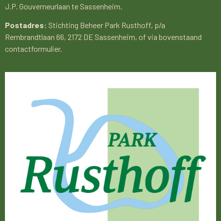
J.P. Gouverneurlaan te Sassenheim.
Postadres:
Stichting Beheer Park Rusthoff, p/a
Rembrandtlaan 66, 2172 DE Sassenheim, of via bovenstaand
contactformulier.