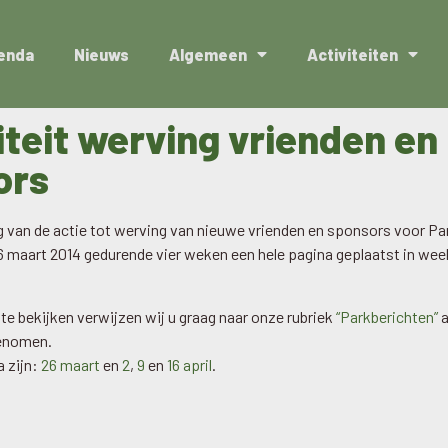
enda
Nieuws
Algemeen
Activiteiten
iteit werving vrienden en
ors
 van de actie tot werving van nieuwe vrienden en sponsors voor Par
6 maart 2014 gedurende vier weken een hele pagina geplaatst in wee
te bekijken verwijzen wij u graag naar onze rubriek
“Parkberichten”
a
genomen.
a zijn:
26 maart
en
2
,
9
en
16 april
.