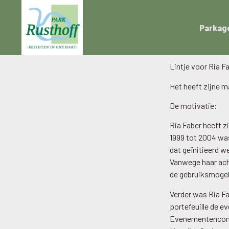
Parkag
Lintje voor Ria 
Het heeft zijne m
De motivatie:
Ria Faber heeft z
1999 tot 2004 was
dat geïnitieerd w
Vanwege haar ach
de gebruiksmogel
Verder was Ria Fa
portefeuille de e
Evenementencommi