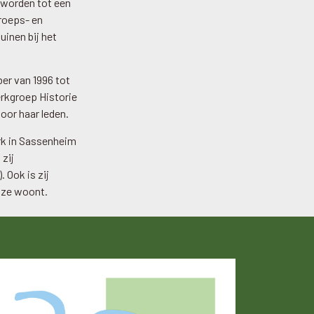
eworden tot een
groeps- en
uinen bij het
ber van 1996 tot
erkgroep Historie
voor haar leden.
rk in Sassenheim
zij
 Ook is zij
r ze woont.