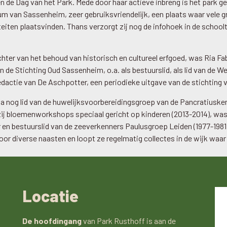
 de Dag van het Park. Mede door haar actieve inbreng is het park g
rum van Sassenheim, zeer gebruiksvriendelijk, een plaats waar vele 
iteiten plaatsvinden. Thans verzorgt zij nog de infohoek in de schoolt
hter van het behoud van historisch en cultureel erfgoed, was Ria Fa
n de Stichting Oud Sassenheim, o.a. als bestuurslid, als lid van de W
 redactie van De Aschpotter, een periodieke uitgave van de stichting 
a nog lid van de huwelijksvoorbereidingsgroep van de Pancratiuske
zij bloemenworkshops speciaal gericht op kinderen (2013-2014), was 
en bestuurslid van de zeeverkenners Paulusgroep Leiden (1977-1981).
or diverse naasten en loopt ze regelmatig collectes in de wijk waa
Locatie
De hoofdingang
van Park Rusthoff is aan de