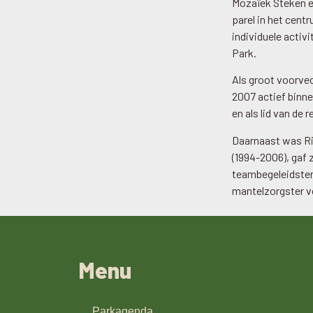
Mozaïek Steken en
parel in het cent
individuele activ
Park.
Als groot voorvec
2007 actief binne
en als lid van de
Daarnaast was Ri
(1994-2006), gaf 
teambegeleidster 
mantelzorgster vo
Menu
Parkagenda