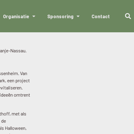
Organisatie
Sponsoring
Contact
Oranje-Nassau.
assenheim. Van
ark, een project
vitaliseren.
 ideeën omtrent
thoff, met als
n de
ls Halloween,