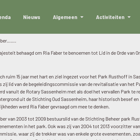
enda
Nieuws
Algemeen
Activiteiten
Faber…….
ajesteit behaagd om Ria Faber te benoemen tot Lid in de Orde van 
ich ruim 15 jaar met hart en ziel ingezet voor het Park Rusthoff in S
 zij lid van de begeleidingscommissie van de revitalisatie van het P
erd vanuit de Rotary Sassenheim met als doel het vervallen Park te re
tergrond uit de Stichting Oud Sassenheim, haar historisch besef en
ijkheden werd Ria Faber gevraagd om mee te denken.
ber van 2003 tot 2009 bestuurslid van de Stichting Beheer park Rus
venementen in het park. Ook was zij van 2004 tot 2013 voorzitter va
ssie, waar zij de trekker was van enkele grote evenementen, zoa