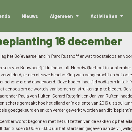
enda
Nieuws
Algemeen
Activiteiten
beplanting 16 december
lag het Ooievaarseiland in Park Rusthoff er wat troosteloos en vooral
kers van Bouwbedrijf Duijndam uit Noordwijkerhout in september a
n verwijderd, er een nieuwe beschoeiing was aangebracht en het oo
r schone grond aangevoerd. Deze bodem had tijd nodig om in te klin
 genoeg om de wortels van bomen en struiken grip te bieden. De vri
waaronder Paula van Hulten, Gerard Rutgrink en Jan van Ruiten, hadde
en schets gemaakt hoe het eiland er in de lente van 2016 uit zou kun
dels goedgekeurd en er kon verder gewerkt worden aan dit “beplantin
ecember wordt begonnen met het uitzetten van de vakken op het ei
 dan tussen 9.00 en 10.00 uur het startsein gegeven aan de vrijwil