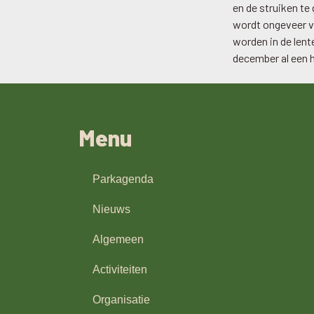
en de struiken te
wordt ongeveer vi
worden in de lent
december al een h
Menu
Parkagenda
Nieuws
Algemeen
Activiteiten
Organisatie