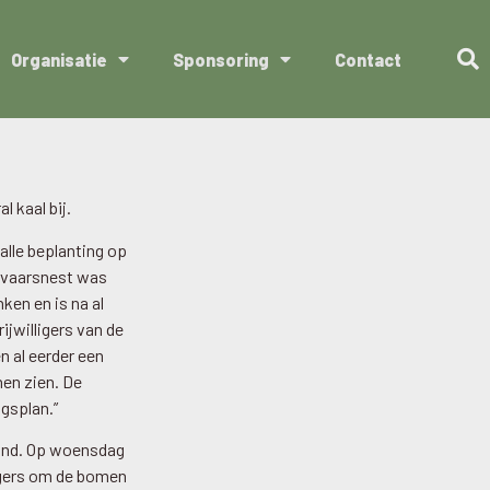
Organisatie
Sponsoring
Contact
 kaal bij.
lle beplanting op
ievaarsnest was
ken en is na al
jwilligers van de
n al eerder een
nen zien. De
gsplan.”
land. Op woensdag
ligers om de bomen