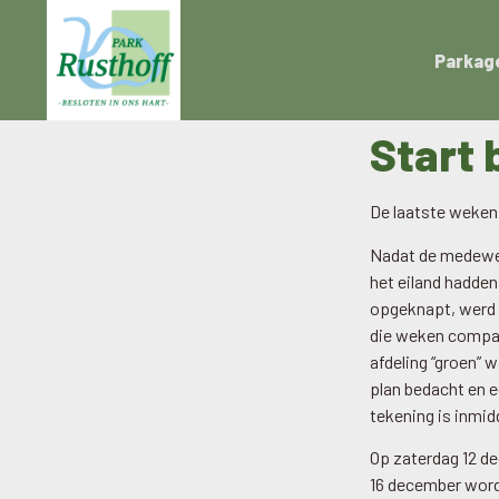
Parkag
Start 
De laatste weken 
Nadat de medewer
het eiland hadde
opgeknapt, werd e
die weken compact
afdeling “groen” 
plan bedacht en e
tekening is inmid
Op zaterdag 12 d
16 december wordt