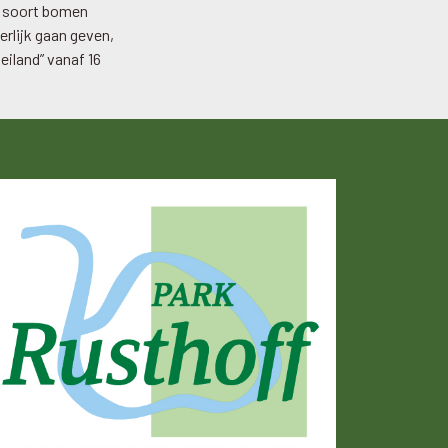
t soort bomen
erlijk gaan geven,
eiland” vanaf 16