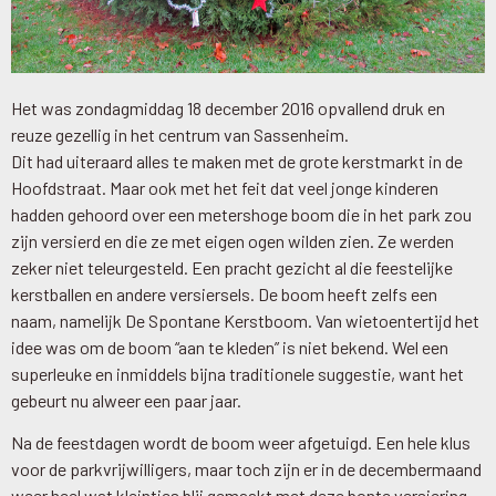
Het was zondagmiddag 18 december 2016 opvallend druk en
reuze gezellig in het centrum van Sassenheim.
Dit had uiteraard alles te maken met de grote kerstmarkt in de
Hoofdstraat. Maar ook met het feit dat veel jonge kinderen
hadden gehoord over een metershoge boom die in het park zou
zijn versierd en die ze met eigen ogen wilden zien. Ze werden
zeker niet teleurgesteld. Een pracht gezicht al die feestelijke
kerstballen en andere versiersels. De boom heeft zelfs een
naam, namelijk De Spontane Kerstboom. Van wietoentertijd het
idee was om de boom “aan te kleden” is niet bekend. Wel een
superleuke en inmiddels bijna traditionele suggestie, want het
gebeurt nu alweer een paar jaar.
Na de feestdagen wordt de boom weer afgetuigd. Een hele klus
voor de parkvrijwilligers, maar toch zijn er in de decembermaand
weer heel wat kleintjes blij gemaakt met deze bonte versiering