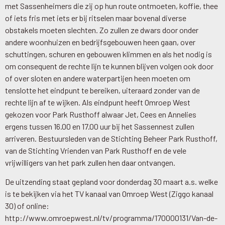
met Sassenheimers die zij op hun route ontmoeten, koffie, thee
of iets fris met iets er bij ritselen maar bovenal diverse
obstakels moeten slechten. Zo zullen ze dwars door onder
andere woonhuizen en bedrijfsgebouwen heen gaan, over
schuttingen, schuren en gebouwen klimmen en als het nodig is
om consequent de rechte lijn te kunnen blijven volgen ook door
of over sloten en andere waterpartijen heen moeten om
tenslotte het eindpunt te bereiken, uiteraard zonder van de
rechte lijn af te wijken. Als eindpunt heeft Omroep West
gekozen voor Park Rusthoff alwaar Jet, Cees en Annelies
ergens tussen 16.00 en 17.00 uur bij het Sassennest zullen
arriveren. Bestuursleden van de Stichting Beheer Park Rusthoff,
van de Stichting Vrienden van Park Rusthoff en de vele
vrijwilligers van het park zullen hen daar ontvangen.
De uitzending staat gepland voor donderdag 30 maart a.s. welke
is te bekijken via het TV kanaal van Omroep West (Ziggo kanaal
30) of online:
http://www.omroepwest.nl/tv/programma/170000131/Van-de-