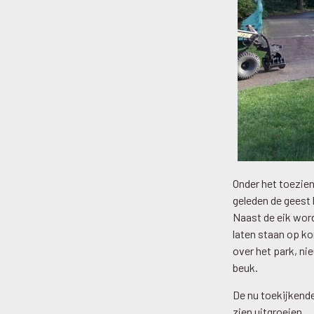
Onder het toezien
geleden de geest 
Naast de eik word
laten staan op ko
over het park, ni
beuk.
De nu toekijkend
zien uitgroeien.