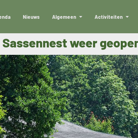
enda
Nieuws
Algemeen
Activiteiten
s Sassennest weer geope