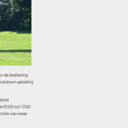
or de bediening
 lockdown gelukkig
liere
n13.00 tot 17.00
orzien van meer