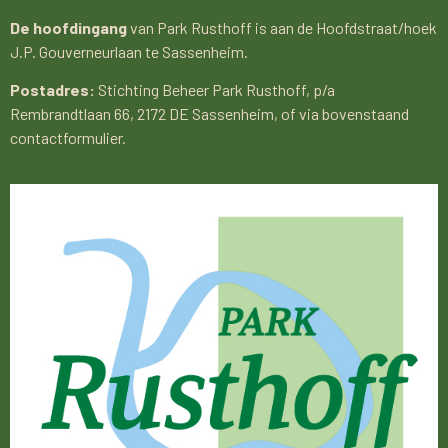
De hoofdingang
van Park Rusthoff is aan de Hoofdstraat/hoek
J.P. Gouverneurlaan te Sassenheim.
Postadres:
Stichting Beheer Park Rusthoff, p/a
Rembrandtlaan 66, 2172 DE Sassenheim, of via bovenstaand
contactformulier.