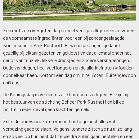
Een met zon overgoten dag en heel veel gezellige mensen waren
de voornaamste ingrediënten voor een bijzonder geslaagde
Koningsdag in Park Rusthoff. Er werd gezongen, gedanst,
gezellig bij elkaar gezeten en gekletst en dat allemaal onder het
genot van muziek, lekkere drankjes en andere versnaperingen.
Oude van dagen, heel veel jongeren en de allerkleinsten krioelden
door elkaar heen. Kortom een dag om in te lijsten. Buitengewoon
chill dus.
De Koningsdag is verder in volle harmonie verlopen. Er zijn bij
het bestuur van de stichting Beheer Park Rusthoff en bij de
politie in ieder geval geen klachten gemeld.
Zelfs de ooievaars zaten vanuit hun hoge nest alles vol
verbazing gade te slaan. Volgens kenners zitten ze nu al zo lang
en zo veel op hun nest dat ze weldra zullen gaan nestelen en een