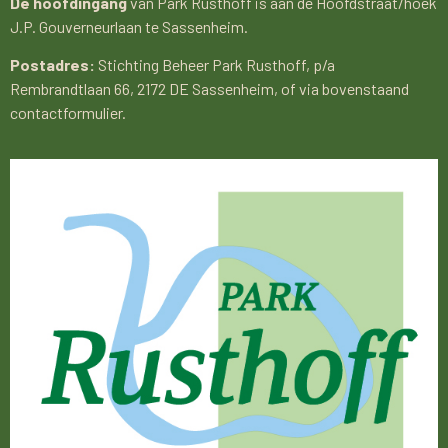
De hoofdingang
van Park Rusthoff is aan de Hoofdstraat/hoek
J.P. Gouverneurlaan te Sassenheim.
Postadres:
Stichting Beheer Park Rusthoff, p/a
Rembrandtlaan 66, 2172 DE Sassenheim, of via bovenstaand
contactformulier.