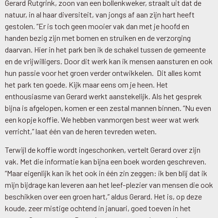
Gerard Rutgrink, zoon van een bollenkweker, straalt uit dat de
natuur, in al haar diversiteit, van jongs af aan zijn hart heeft
gestolen. ”Er is toch geen mooier vak dan met je hoofd en
handen bezig zijn met bomen en struiken en de verzorging
daarvan. Hier in het park ben ik de schakel tussen de gemeente
en de vrijwilligers. Door dit werk kan ik mensen aansturen en ook
hun passie voor het groen verder ontwikkelen. Dit alles komt
het park ten goede. Kijk maar eens om je heen. Het
enthousiasme van Gerard werkt aanstekelijk. Als het gesprek
bijna is afgelopen, komen er een zestal mannen binnen. “Nu even
een kopje koffie. We hebben vanmorgen best weer wat werk
verricht,” laat één van de heren tevreden weten.
Terwijl de koffie wordt ingeschonken, vertelt Gerard over zijn
vak. Met die informatie kan bijna een boek worden geschreven.
“Maar eigenlijk kan ik het ook in één zin zeggen: ik ben blij dat ik
mijn bijdrage kan leveren aan het leef-plezier van mensen die ook
beschikken over een groen hart,” aldus Gerard. Het is, op deze
koude, zeer mistige ochtend in januari, goed toeven in het