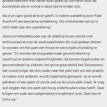
groene heesters met name Hulst goed tot zijn recht door de
doorkijkjes die er vooral in deze tijd te vinden zijn.
Als je je ogen goed de kost geeft, is iedere wandeling door Park
Rusthoff een leerzame ontdekking. Die ontluikende natuur is
echt ieder jaar een openbaring.”
Deze portefeuillehouder van de afdeling Groen vertelt met
enthousiasme over de werkzaamheden die zoal gedaan dienen
te worden om het park een frisse en verzorgde uitstraling te
geven. “Zo worden de looppaden vaak gecontroleerd op
zwerfvuil en andere ongerechtigheden; de bomen bijgehouden en
gecontroleerd op ziekten; het grote grasveld bij het Sassennest,
dat zowel jonger als iets ouder naar het park lokt om een praatje
te maken met anderen, wordt regelmatig gemaaid; en er wordt
gekeken of een plant of struik wel op de juiste plek staat. Ik mag
wel zeggen dat ons park een hoog onderhoudsniveau heeft. Daar
krijgen we vaak een welgemeend compliment over. Daar ben ik
trots op.”