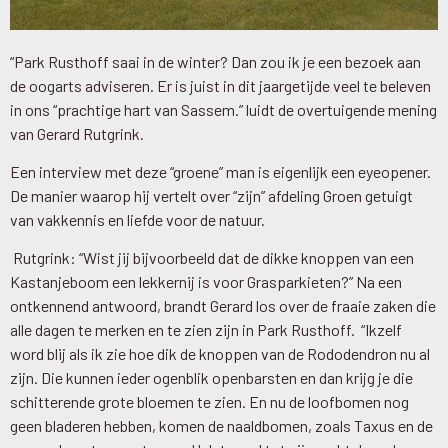
“Park Rusthoff saai in de winter? Dan zou ik je een bezoek aan
de oogarts adviseren. Er is juist in dit jaargetijde veel te beleven
in ons “prachtige hart van Sassem.” luidt de overtuigende mening
van Gerard Rutgrink.
Een interview met deze “groene” man is eigenlijk een eyeopener.
De manier waarop hij vertelt over “zijn” afdeling Groen getuigt
van vakkennis en liefde voor de natuur.
Rutgrink: “Wist jij bijvoorbeeld dat de dikke knoppen van een
Kastanjeboom een lekkernij is voor Grasparkieten?” Na een
ontkennend antwoord, brandt Gerard los over de fraaie zaken die
alle dagen te merken en te zien zijn in Park Rusthoff. “Ikzelf
word blij als ik zie hoe dik de knoppen van de Rododendron nu al
zijn. Die kunnen ieder ogenblik openbarsten en dan krijg je die
schitterende grote bloemen te zien. En nu de loofbomen nog
geen bladeren hebben, komen de naaldbomen, zoals Taxus en de