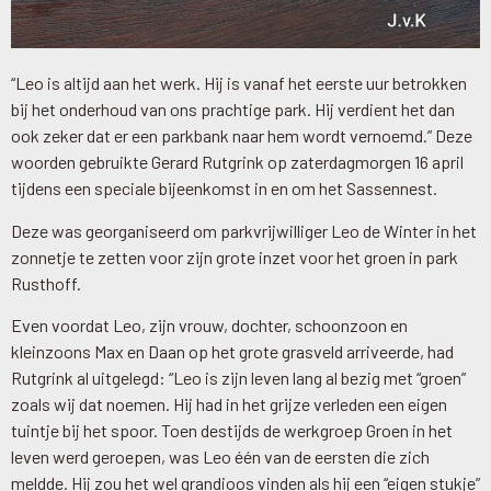
“Leo is altijd aan het werk. Hij is vanaf het eerste uur betrokken
bij het onderhoud van ons prachtige park. Hij verdient het dan
ook zeker dat er een parkbank naar hem wordt vernoemd.” Deze
woorden gebruikte Gerard Rutgrink op zaterdagmorgen 16 april
tijdens een speciale bijeenkomst in en om het Sassennest.
Deze was georganiseerd om parkvrijwilliger Leo de Winter in het
zonnetje te zetten voor zijn grote inzet voor het groen in park
Rusthoff.
Even voordat Leo, zijn vrouw, dochter, schoonzoon en
kleinzoons Max en Daan op het grote grasveld arriveerde, had
Rutgrink al uitgelegd: “Leo is zijn leven lang al bezig met “groen”
zoals wij dat noemen. Hij had in het grijze verleden een eigen
tuintje bij het spoor. Toen destijds de werkgroep Groen in het
leven werd geroepen, was Leo één van de eersten die zich
meldde. Hij zou het wel grandioos vinden als hij een “eigen stukje”