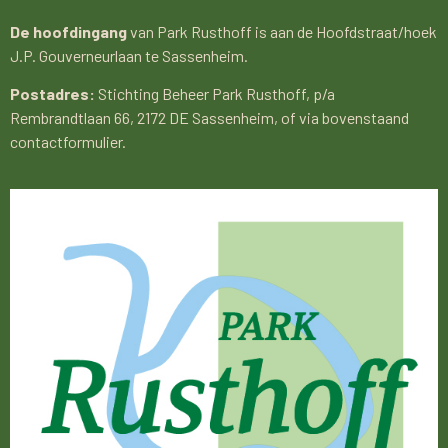
De hoofdingang
van Park Rusthoff is aan de Hoofdstraat/hoek
J.P. Gouverneurlaan te Sassenheim.
Postadres:
Stichting Beheer Park Rusthoff, p/a
Rembrandtlaan 66, 2172 DE Sassenheim, of via bovenstaand
contactformulier.