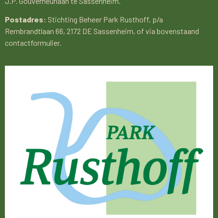
J.P. Gouverneurlaan te Sassenheim.
Postadres:
Stichting Beheer Park Rusthoff, p/a
Rembrandtlaan 66, 2172 DE Sassenheim, of via bovenstaand
contactformulier.