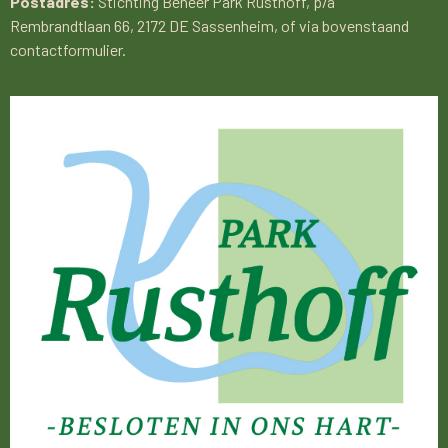
Postadres:
Stichting Beheer Park Rusthoff, p/a
Rembrandtlaan 66, 2172 DE Sassenheim, of via bovenstaand
contactformulier.