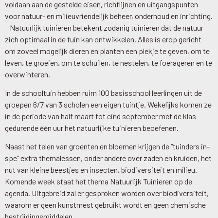
voldaan aan de gestelde eisen, richtlijnen en uitgangspunten
voor natuur- en milieuvriendelijk beheer, onderhoud en inrichting.
Natuurlijk tuinieren betekent zodanig tuinieren dat de natuur
zich optimaal in de tuin kan ontwikkelen. Alles is erop gericht
om zoveel mogelijk dieren en planten een plekje te geven, om te
leven, te groeien, om te schuilen, te nestelen, te foerageren en te
overwinteren.
In de schooltuin hebben ruim 100 basisschool leerlingen uit de
groepen 6/7 van 3 scholen een eigen tuintje. Wekelijks komen ze
in de periode van half maart tot eind september met de klas
gedurende één uur het natuurlijke tuinieren beoefenen.
Naast het telen van groenten en bloemen krijgen de “tuinders in-
spe” extra themalessen, onder andere over zaden en kruiden, het
nut van kleine beestjes en insecten, biodiversiteit en milieu.
Komende week staat het thema Natuurlijk Tuinieren op de
agenda. Uitgebreid zal er gesproken worden over biodiversiteit,
waarom er geen kunstmest gebruikt wordt en geen chemische
bestrijdingsmiddelen.