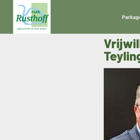
Parkag
Vrijwi
Teylin