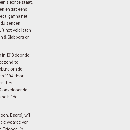
een slechte staat,
en en dat eens
ect, gaf na het
enduizenden
it het veld laten
ch & Slabbers en
 in 1918 door de
gezond te
enburg om de
 en 1994 door
en. Het
02 onvoldoende
ang bij de
oen. Daarbij wil
tale waarde van
e Erfgoedlijn