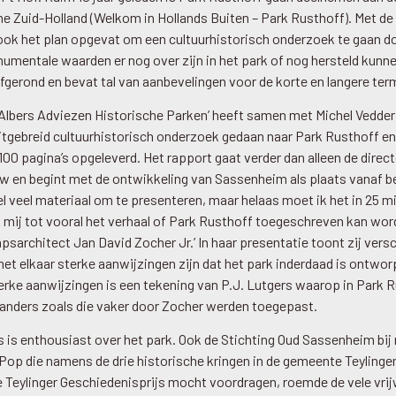
 Zuid-Holland (Welkom in Hollands Buiten – Park Rusthoff). Met de
ook het plan opgevat om een cultuurhistorisch onderzoek te gaan do
umentale waarden er nog over zijn in het park of nog hersteld kunn
fgerond en bevat tal van aanbevelingen voor de korte en langere term
‘Albers Adviezen Historische Parken’ heeft samen met Michel Vedder 
tgebreid cultuurhistorisch onderzoek gedaan naar Park Rusthoff en
100 pagina’s opgeleverd. Het rapport gaat verder dan alleen de direc
uw en begint met de ontwikkeling van Sassenheim als plaats vanaf b
heel veel materiaal om te presenteren, maar helaas moet ik het in 25 
 mij tot vooral het verhaal of Park Rusthoff toegeschreven kan wor
sarchitect Jan David Zocher Jr.’ In haar presentatie toont zij versc
et elkaar sterke aanwijzingen zijn dat het park inderdaad is ontwo
terke aanwijzingen is een tekening van P.J. Lutgers waarop in Park 
aanders zoals die vaker door Zocher werden toegepast.
ts is enthousiast over het park. Ook de Stichting Oud Sassenheim bi
 Pop die namens de drie historische kringen in de gemeente Teylingen 
 Teylinger Geschiedenisprijs mocht voordragen, roemde de vele vrijw