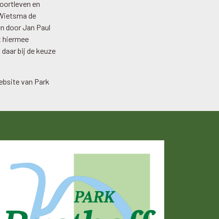
voortleven en
 Wietsma de
en door Jan Paul
t hiermee
daar bij de keuze
ebsite van Park