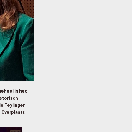
eheel in het
istorisch
e Teylinger
e Overplaats