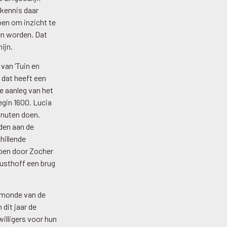
 kennis daar
en om inzicht te
en worden. Dat
ijn.
van ‘Tuin en
 dat heeft een
te aanleg van het
egin 1600. Lucia
minuten doen.
den aan de
hillende
rpen door Zocher
Rusthoff een brug
j monde van de
dit jaar de
illigers voor hun