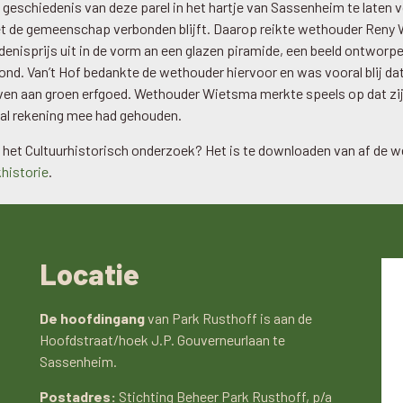
 geschiedenis van deze parel in het hartje van Sassenheim te laten 
t de gemeenschap verbonden blijft. Daarop reikte wethouder Reny
denisprijs uit in de vorm an een glazen piramide, een beeld ontworp
nd. Van’t Hof bedankte de wethouder hiervoor en was vooral blij da
ven aan groen erfgoed. Wethouder Wietsma merkte speels op dat zij 
 al rekening mee had gehouden.
 het Cultuurhistorisch onderzoek? Het is te downloaden van af de w
historie
.
Locatie
De hoofdingang
van Park Rusthoff is aan de
Hoofdstraat/hoek J.P. Gouverneurlaan te
Sassenheim.
Postadres:
Stichting Beheer Park Rusthoff, p/a