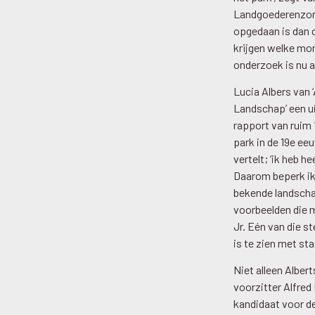
Landgoederenzone
opgedaan is dan 
krijgen welke mon
onderzoek is nu a
Lucia Albers van 
Landschap’ een ui
rapport van ruim 
park in de 19e ee
vertelt; ‘ik heb 
Daarom beperk ik
bekende landschap
voorbeelden die m
Jr. Eén van die s
is te zien met st
Niet alleen Alber
voorzitter Alfred
kandidaat voor de