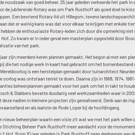
de noodzaak van goed beheer. 25 jaar geleden verkeerde het park in 
or de jubilerende Rotary was om Park Rusthoff als goed doel te kiez
ppen. Een bevriend Rotary-lid uit Hillegom, tevens landschapsarchit
 aan dat er weinig kans was dat voor elkaar te krijgen met enkele ti
g hebben de enthousiaste Rotary-leden zich door die opmerking niet u
 ’t Hof. Zo kwam er in ieder geval een masterplan opgesteld door Bos
lisatie van het park.
jaar zijn meerdere keren plannen gemaakt. Het begon al met een plan
j die het nodige werk in kaart had gebracht om het bomenbestand 
 Wereldoorlog is een herstelplan gemaakt door tuinarchitect Neurd
e oorlog was ontstaan teniet te doen. Daarna zijn in 1968, 1974, 1981
tanties beheerplannen gemaakt voor het park om het in takt te houd
osch & Slabbers bevatte dusdanig veel werkzaamheden waar in 20
 deze nadien in kleinere projecten zijn gerealiseerd. Denk aan de ing
evaarseiland en als laatste de Rode Loper bij de hoofdingang.
en nieuw beheerplan waarin een visie zit wat we met het park willen d
de Stichting Beheer Park Rusthoff meer aandacht voor de monumen
an ’t Hof. Ruim 10 jaar geleden is Park Rusthoff gaan deelnemen aan d