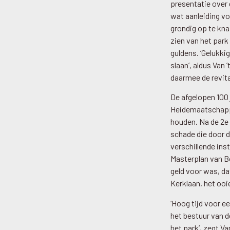
presentatie over 
wat aanleiding vo
grondig op te kna
zien van het park
guldens. ‘Gelukki
slaan’, aldus Van
daarmee de revita
De afgelopen 100 
Heidemaatschappi
houden. Na de 2e
schade die door d
verschillende ins
Masterplan van B
geld voor was, dat
Kerklaan, het ooi
‘Hoog tijd voor e
het bestuur van 
het park’, zegt V