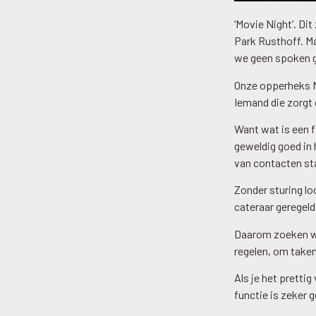
‘Movie Night’. Di
Park Rusthoff. Ma
we geen spoken g
Onze opperheks Mo
Iemand die zorgt d
Want wat is een f
geweldig goed in
van contacten sta
Zonder sturing lo
cateraar geregeld
Daarom zoeken wij
regelen, om taken 
Als je het pretti
functie is zeker 