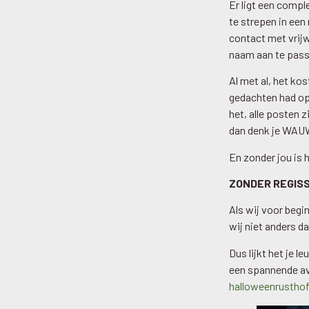
Er ligt een comple
te strepen in een
contact met vrijw
naam aan te pas
Al met al, het kost
gedachten had opg
het, alle posten z
dan denk je WAUW
En zonder jou is 
ZONDER REGISS
Als wij voor beg
wij niet anders da
Dus lijkt het je l
een spannende av
halloweenrustho