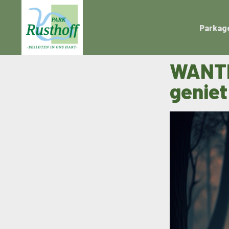
Parkag
WANTE
geniet