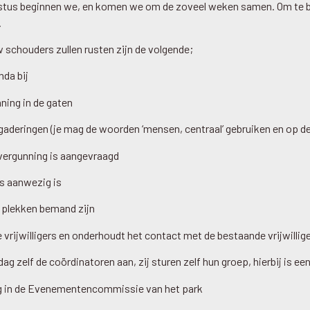
stus beginnen we, en komen we om de zoveel weken samen. Om te
.
 schouders zullen rusten zijn de volgende;
nda bij
nning in de gaten
rgaderingen (je mag de woorden ‘mensen, centraal’ gebruiken en op de 
 vergunning is aangevraagd
es aanwezig is
le plekken bemand zijn
 vrijwilligers en onderhoudt het contact met de bestaande vrijwillig
dag zelf de coördinatoren aan, zij sturen zelf hun groep, hierbij is een
ng in de Evenementencommissie van het park