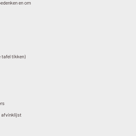
 bedenken en om
tafel tikken)
ers
 afvinklijst