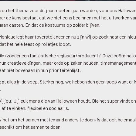
t zou het thema voor dit jaar moeten gaan worden, voor ons Hallow
ar de kans bestaat dat we niet eens beginnen met het uitwerken van
aan casten. En dat de kostuums op zolder blijven.
nique legt haar toverstok neer en nu zijn wij op zoek naar een nie
at het hele feest op rolletjes loopt.
ilm zonder een fantastische regisseur/producent? Onze coördinatore
 hun creatieve dingen, maar orde op zaken houden, timemanagement
at niet bovenaan in hun prioriteitenlijst.
opt alles in de soep. Sterker nog, we hebben dan geen soep want er 
.
 jou! Jij leuk mens die van Halloween houdt. Die het super vindt o
af te vinken, flexibel en sociaal is.
g vindt om het samen met iemand anders te doen, is dat ook helemaa
geschikt om het samen te doen.