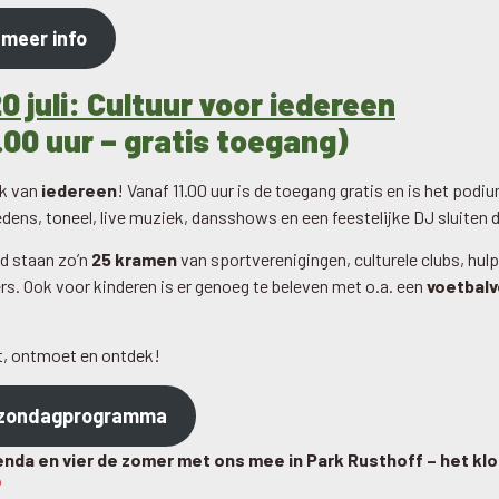
 meer info
 juli: Cultuur voor iedereen
.00 uur – gratis toegang)
rk van
iedereen
! Vanaf 11.00 uur is de toegang gratis en is het podi
dens, toneel, live muziek, dansshows en een feestelijke DJ sluiten d
d staan zo’n
25 kramen
van sportverenigingen, culturele clubs, hul
s. Ook voor kinderen is er genoeg te beleven met o.a. een
voetbalv
t, ontmoet en ontdek!
t zondagprogramma
genda en vier de zomer met ons mee in Park Rusthoff – het kl