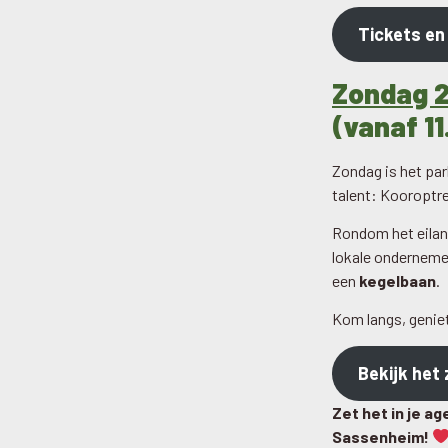
Tickets en
Zondag 20
(vanaf 11
Zondag is het pa
talent: Kooroptre
Rondom het eilan
lokale ondernemer
een
kegelbaan
.
Kom langs, genie
Bekijk he
Zet het in je a
Sassenheim!