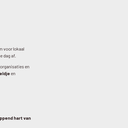
um voor lokaal
e dag af.
porganisaties en
eldje
en
oppend hart van