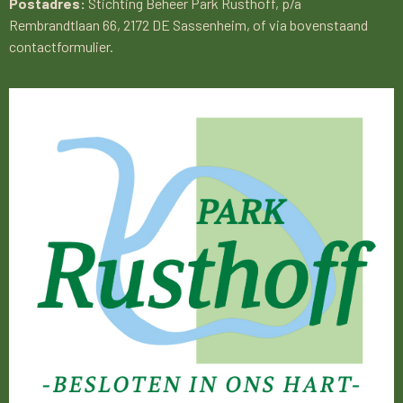
Postadres:
Stichting Beheer Park Rusthoff, p/a
Rembrandtlaan 66, 2172 DE Sassenheim, of via bovenstaand
contactformulier.