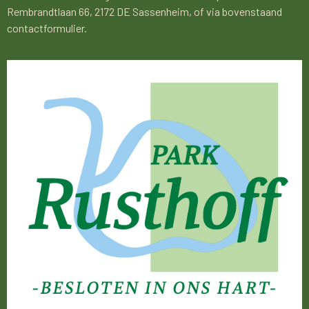
Rembrandtlaan 66, 2172 DE Sassenheim, of via bovenstaand
contactformulier.